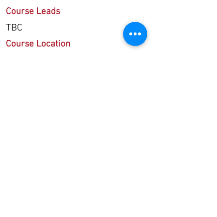
Course Leads
TBC
Course Location
Virtual - Links will be shared
closer to the date
Join our mailing list
Join