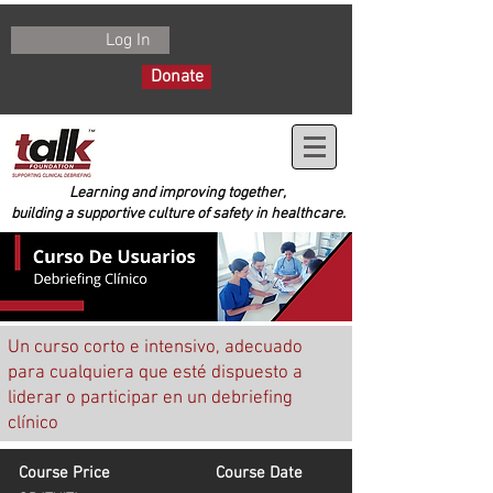
Log In
Donate
Learning and improving together,
building a supportive culture of safety in healthcare.
Un curso corto e intensivo, adecuado
para cualquiera que esté dispuesto a
liderar o participar en un debriefing
clínico
Course Price
Course Date